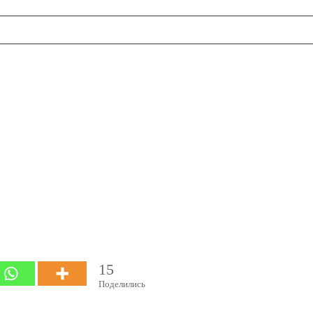
примечательно
лжны их увиде
15
Поделились