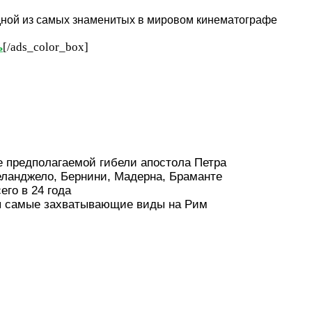
одной из самых знаменитых в мировом кинематографе
ь
[/ads_color_box]
те предполагаемой гибели апостола Петра
еланджело, Бернини, Мадерна, Браманте
го в 24 года
ся самые захватывающие виды на Рим