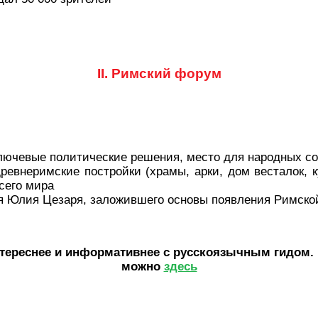
II. Римский форум
ключевые политические решения, место для народных со
внеримские постройки (храмы, арки, дом весталок, ку
всего мира
ая Юлия Цезаря, заложившего основы появления Римск
нтереснее и информативнее с русскоязычным гидом
можно
здесь