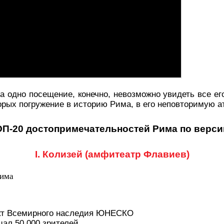
 одно посещение, конечно, невозможно увидеть все ег
орых погружение в историю Рима, в его неповторимую 
П-20 достопримечательностей Рима по верси
I. Колизей (амфитеатр Флавиев)
кт Всемирного наследия ЮНЕСКО
ал 50 000 зрителей