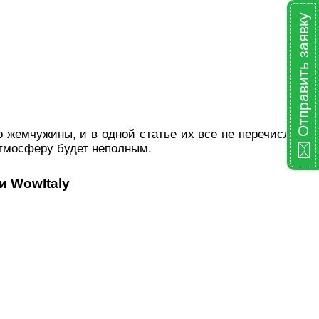
Отправить заявку
о жемчужины, и в одной статье их все не перечислить.
атмосферу будет неполным.
и WowItaly