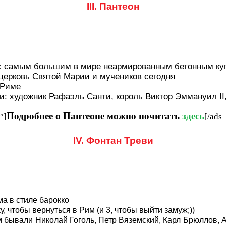
III. Пантеон
!) с самым большим в мире неармированным бетонным к
церковь Святой Марии и мучеников сегодня
 Риме
художник Рафаэль Санти, король Виктор Эммануил II, 
Подробнее о Пантеоне можно почитать
здесь
″]
[/ads
IV. Фонтан Треви
а в стиле барокко
 чтобы вернуться в Рим (и 3, чтобы выйти замуж;))
 бывали Николай Гоголь, Петр Вяземский, Карл Брюллов, А