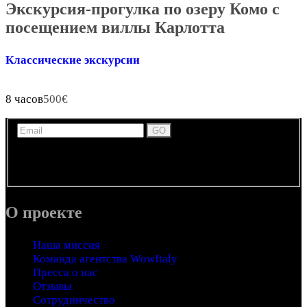
Экскурсия-прогулка по озеру Комо с
посещением виллы Карлотта
Классические экскурсии
8 часов
500
€
Получайте новости, обновления и информацию по
экскурсиям и развлечениям в Италии по электронной
почте.
О проекте
Наша миссия
Команда агентства WowItaly
Пресса о нас
Отзывы
Сотрудничество