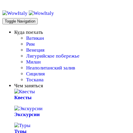
WowItaly!
Toggle Navigation
Куда поехать
Ватикан
Рим
Венеция
Лигурийское побережье
Милан
Неаполитанский залив
Сицилия
Тоскана
Чем заняться
Квесты
Экскурсии
Туры