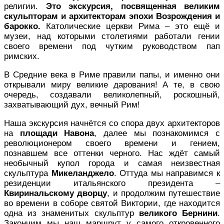
религии.
Это экскурсия, посвященная великим
скульпторам и архитекторам эпохи Возрождения и
барокко.
Католические церкви Рима – это ещё и
музеи, над которыми столетиями работали гении
своего времени под чутким руководством пап
римских.
В Средние века в Риме правили папы, и именно они
открывали миру великие дарования! А те, в свою
очередь, создавали великолепный, роскошный,
захватывающий дух, вечный Рим!
Наша экскурсия начнётся со спора двух архитекторов
на
площади Навона
, далее мы познакомимся с
революционером своего времени и гением,
познавшем все оттенки черного. Нас ждёт самый
необычный купол города и самая неизвестная
скульптура
Микеланджело
. Оттуда мы направимся к
резиденции итальянского президента –
Квиринальскому дворцу
, и продолжим путешествие
во времени в соборе святой Виктории, где находится
одна из знаменитых скульптур
великого Бернини
.
Закончим мы наш маршрут у самого откровенного