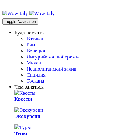
WowItaly!
Toggle Navigation
Куда поехать
Ватикан
Рим
Венеция
Лигурийское побережье
Милан
Неаполитанский залив
Сицилия
Тоскана
Чем заняться
Квесты
Экскурсии
Туры