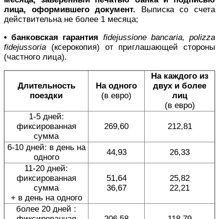
лица, оформившего документ.
Выписка со счета
действительна не более 1 месяца;
• банковская гарантия
fidejussione bancaria,
polizza
fidejussoria
(ксерокопия) от приглашающей стороны
(частного лица).
На каждого из
Длительность
На одного
двух и более
поездки
(в евро)
лиц
(в евро)
1-5 дней:
фиксированная
269,60
212,81
сумма
6-10 дней: в день на
44,93
26,33
одного
11-20 дней:
фиксированная
51,64
25,82
сумма
36,67
22,21
+ в день на одного
более 20 дней :
фиксированная
206,58
118,79