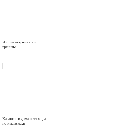
Италия открыла свои
границы
Карантин и домашняя мода
по-итальянски