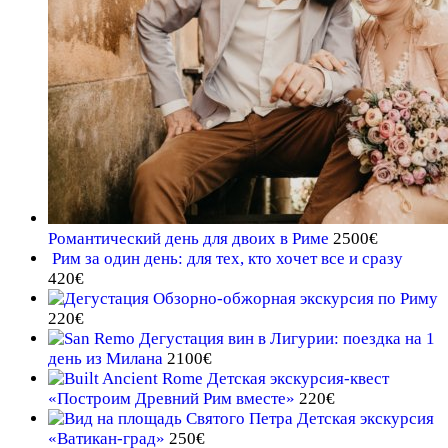
Романтический день для двоих в Риме
2500
€
Рим за один день: для тех, кто хочет все и сразу
420
€
Обзорно-обжорная экскурсия по Риму
220
€
Дегустация вин в Лигурии: поездка на 1
день из Милана
2100
€
Детская экскурсия-квест
«Построим Древний Рим вместе»
220
€
Детская экскурсия
«Ватикан-град»
250
€