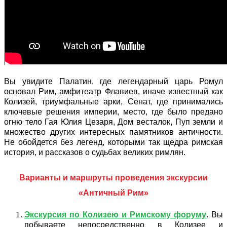
Вы увидите Палатин, где легендарный царь Ромул
основал Рим, амфитеатр Флавиев, иначе известный как
Колизей, триумфальные арки, Сенат, где принимались
ключевые решения империи, место, где было предано
огню тело Гая Юлия Цезаря, Дом весталок, Пуп земли и
множество других интересных памятников античности.
Не обойдется без легенд, которыми так щедра римская
история, и рассказов о судьбах великих римлян.
Варианты и маршруты проведения экскурсии
«Античный Рим»
Экскурсия по Колизею и Римскому форуму
. Вы
побываете непосредственно в Колизее и