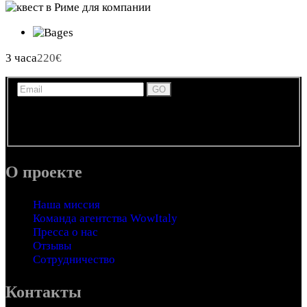
3 часа
220
€
Получайте новости, обновления и информацию по
экскурсиям и развлечениям в Италии по электронной
почте.
О проекте
Наша миссия
Команда агентства WowItaly
Пресса о нас
Отзывы
Сотрудничество
Контакты