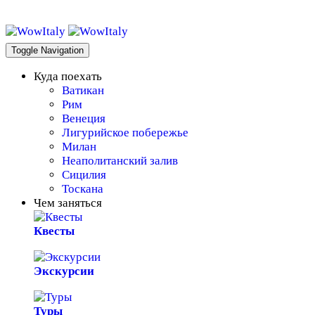
WowItaly!
Toggle Navigation
Куда поехать
Ватикан
Рим
Венеция
Лигурийское побережье
Милан
Неаполитанский залив
Сицилия
Тоскана
Чем заняться
Квесты
Экскурсии
Туры