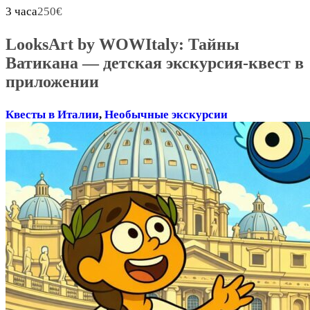
3 часа
250
€
LooksArt by WOWItaly: Тайны
Ватикана — детская экскурсия-квест в
приложении
Квесты в Италии
,
Необычные экскурсии