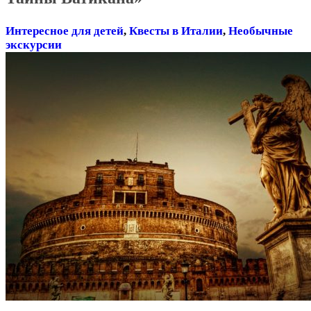
Интересное для детей
,
Квесты в Италии
,
Необычные
экскурсии