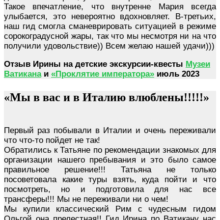
Такое впечатление, что внутренне Мария всегда
улыбается, это невероятно вдохновляет. В-третьих,
наш гид смогла сманеврировать ситуацией в режиме
сорокоградусной жары, так что мы несмотря ни на что
получили удовольствие)) Всем желаю нашей удачи)))
Отзыв Ирины на детские экскурсии-квесты
Музеи
Ватикана
и
«Проклятие императора»
июль 2023
«Мы в вас и в Италию влюблены!!!!!»
Первый раз побывали в Италии и очень переживали
что что-то пойдет не так!
Обратились к Татьяне по рекомендации знакомых для
организации нашего пребывания и это было самое
правильное решение!!! Татьяна не только
посоветовала какие туры взять, куда пойти и что
посмотреть, но и подготовила для нас все
трансферы!!! Мы не переживали ни о чем!
Мы купили классический Рим с чудесным гидом
Ольгой она прелестная!! Гид Ирина по Ватикану нас