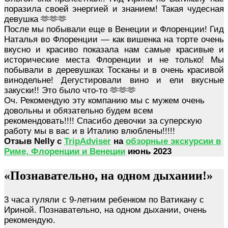
поразила своей энергией и знанием! Такая чудесная
девушка 🫶🫶🫶
После мы побывали еще в Венеции и Флоренции! Гид
Наталья во Флоренции — как вишенка на торте очень
вкусно и красиво показала нам самые красивые и
исторические места Флоренции и не только! Мы
побывали в деревушках Тосканы и в очень красивой
винодельне! Дегустировали вино и ели вкусные
закуски!! Это было что-то 🫶🫶🫶
Оч. Рекомендую эту компанию мы с мужем очень
довольны и обязательно будем всем
рекомендовать!!!! Спасибо девочки за суперскую
работу мы в вас и в Италию влюблены!!!!!
Отзыв Nelly с
TripAdviser
на
обзорные экскурсии в
Риме, Флоренции и Венеции
июнь 2023
«Познавательно, на одном дыхании!»
3 часа гуляли с 9-летним ребенком по Ватикану с
Ириной. Познавательно, на одном дыхании, очень
рекомендую.