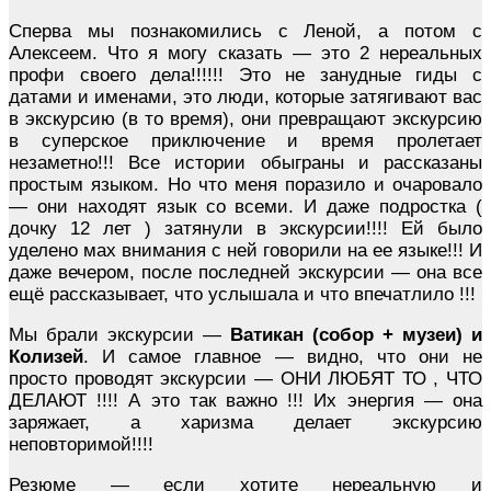
Сперва мы познакомились с Леной, а потом с
Алексеем. Что я могу сказать — это 2 нереальных
профи своего дела!!!!!! Это не занудные гиды с
датами и именами, это люди, которые затягивают вас
в экскурсию (в то время), они превращают экскурсию
в суперское приключение и время пролетает
незаметно!!! Все истории обыграны и рассказаны
простым языком. Но что меня поразило и очаровало
— они находят язык со всеми. И даже подростка (
дочку 12 лет ) затянули в экскурсии!!!! Ей было
уделено мах внимания с ней говорили на ее языке!!! И
даже вечером, после последней экскурсии — она все
ещё рассказывает, что услышала и что впечатлило !!!
Мы брали экскурсии —
Ватикан (собор + музеи) и
Колизей
.
И самое главное — видно, что они не
просто проводят экскурсии — ОНИ ЛЮБЯТ ТО , ЧТО
ДЕЛАЮТ !!!! А это так важно !!! Их энергия — она
заряжает, а харизма делает экскурсию
неповторимой!!!!
Резюме — если хотите нереальную и