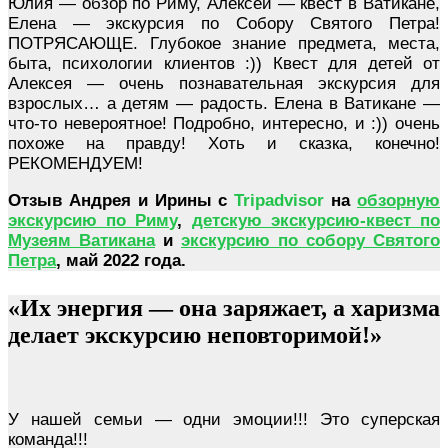
Юлия — обзор по Риму, Алексей — квест в Ватикане,
Елена — экскурсия по Собору Святого Петра!
ПОТРЯСАЮЩЕ. Глубокое знание предмета, места,
быта, психологии клиентов :)) Квест для детей от
Алексея — очень познавательная экскурсия для
взрослых… а детям — радость. Елена в Ватикане —
что-то невероятное! Подробно, интересно, и :)) очень
похоже на правду! Хоть и сказка, конечно!
РЕКОМЕНДУЕМ!
Отзыв Андрея и Ирины c
Tripadvisor
на
обзорную
экскурсию по Риму
,
детскую экскурсию-квест по
Музеям Ватикана
и
экскурсию по собору Святого
Петра
, май 2022 года.
«Их энергия — она заряжает, а харизма
делает экскурсию неповторимой!»
У нашей семьи — одни эмоции!!!
Это суперская
команда!!!