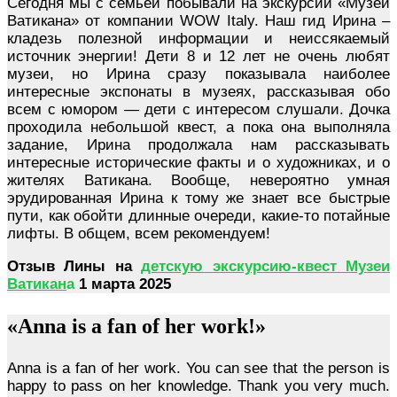
Сегодня мы с семьей побывали на экскурсии «Музеи
Ватикана» от компании WOW Italy. Наш гид Ирина –
кладезь полезной информации и неиссякаемый
источник энергии! Дети 8 и 12 лет не очень любят
музеи, но Ирина сразу показывала наиболее
интересные экспонаты в музеях, рассказывая обо
всем с юмором — дети с интересом слушали. Дочка
проходила небольшой квест, а пока она выполняла
задание, Ирина продолжала нам рассказывать
интересные исторические факты и о художниках, и о
жителях Ватикана. Вообще, невероятно умная
эрудированная Ирина к тому же знает все быстрые
пути, как обойти длинные очереди, какие-то потайные
лифты. В общем, всем рекомендуем!
Отзыв Лины на
детскую экскурсию-квест Музеи
Ватикан
а
1 марта 2025
«Anna is a fan of her work!»
Anna is a fan of her work. You can see that the person is
happy to pass on her knowledge. Thank you very much.