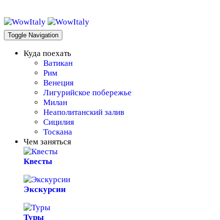
WowItaly!
Toggle Navigation
Куда поехать
Ватикан
Рим
Венеция
Лигурийское побережье
Милан
Неаполитанский залив
Сицилия
Тоскана
Чем заняться
Квесты
Экскурсии
Туры