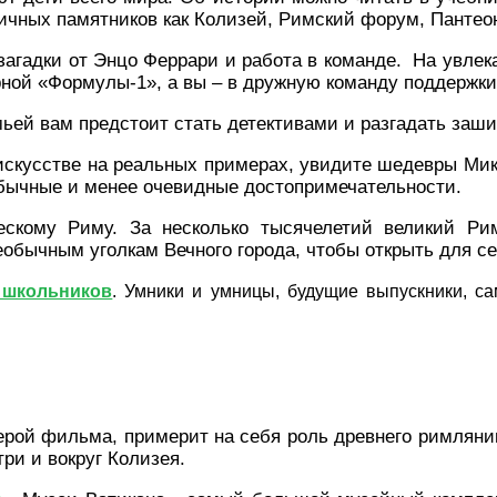
тичных памятников как Колизей, Римский форум, Пантео
загадки от Энцо Феррари и работа в команде. На увлек
рной «Формулы-1», а вы – в дружную команду поддержк
ьей вам предстоит стать детективами и разгадать заш
искусстве на реальных примерах, увидите шедевры Мик
еобычные и менее очевидные достопримечательности.
ческому Риму. За несколько тысячелетий великий Ри
бычным уголкам Вечного города, чтобы открыть для себ
 школьников
. Умники и умницы, будущие выпускники, с
ерой фильма, примерит на себя роль древнего римлянин
ри и вокруг Колизея.