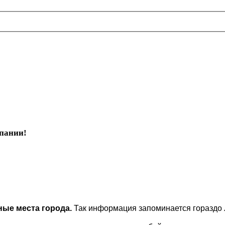
лии
мпании!
ые места города.
Так информация запоминается гораздо л