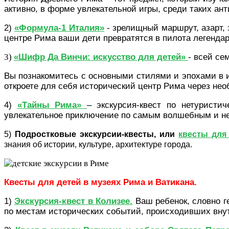
активно, в форме увлекательной игры, среди таких ан
2)
«Формула-1 Италия»
- зрелищный маршрут, азарт, 
центре Рима ваши дети превратятся в пилота легенда
3)
«Шифр Да Винчи: искусство для детей»
-
всей сем
Вы познакомитесь с основными стилями и эпохами в 
откроете для себя исторический центр Рима через н
4)
«Тайны Рима»
– экскурсия-квест по нетуристи
увлекательное приключение по самым волшебным и нео
5)
Подростковые экскурсии-квесты, или
квесты для
знания об истории, культуре, архитектуре города.
Квесты для детей в музеях Рима и Ватикана.
1)
Экскурсия-квест в Колизее.
Ваш ребенок, словно г
по местам исторических событий, происходивших внут