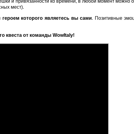
ешки и привязанности ко времени, в любой момент можно о
сных мест).
 героем которого являетесь вы сами
. Позитивные эмо
о квеста от команды WowItaly!