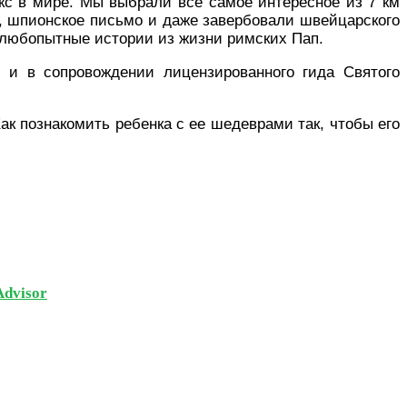
 в мире. Мы выбрали всё самое интересное из 7 км
и, шпионское письмо и даже завербовали швейцарского
 любопытные истории из жизни римских Пап.
 и в сопровождении лицензированного гида Святого
к познакомить ребенка с ее шедеврами так, чтобы его
Advisor