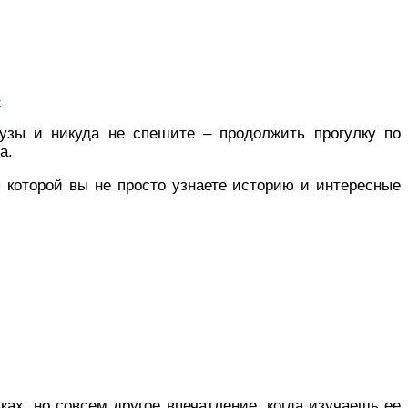
»
аузы и никуда не спешите – продолжить прогулку по
та.
я которой вы не просто узнаете историю и интересные
ках, но совсем другое впечатление, когда изучаешь ее