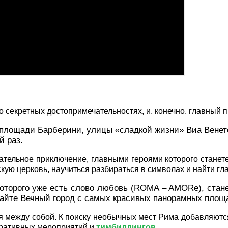
 секретных достопримечательностях, и, конечно, главный пр
площади Барберини, улицы «сладкой жизни» Виа Венето
ый раз.
ательное приключение, главными героями которого станете
ю церковь, научиться разбираться в символах и найти гла
 которого уже есть слово любовь (ROMA – AMORe), ст
найте Вечный город с самых красивых панорамных площ
ся между собой. К поиску необычных мест Рима добавляют
оративных мероприятий и
тимбилдингов
.