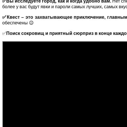
✅Вы
исследуете город, как и когда удобно вам.
Нет сп
более у вас будут явки и пароли самых лучших, самых вку
✅Квест – это захватывающее приключение, главным
обеспечены 😉
✅
Поиск сокровищ и приятный сюрприз в конце каждог