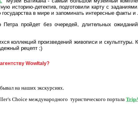
.
Музеи Ватикана - самый большой музейный комплекс
ную историю-детектив, подготовили карту с заданиям
о государства в мире и запоминать интересные факты и
 Петра пройдет без очередей, длительных ожиданий
ся коллекций произведений живописи и скульптуры. Ка
надежный рецепт ;)
гентству WowItaly?
обывал на наших экскурсиях.
eller's Choice международного туристического портала
Trip