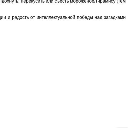
тдохнуть, перекусить или съесть мороженое/тирамису (тем
ции и радость от интеллектуальной победы над загадками