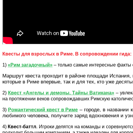
Квесты для взрослых в Риме. В сопровождении гида:
1)
«Рим загадочный»
– только самые интересные факты о
Маршрут квеста проходит в районе площади Испания, 
которые в Риме впервые, так и для тех, кто уже десят
2)
Квест «Ангелы и демоны. Тайны Ватикана»
– увлек
на протяжении веков сопровождавших Римскую католическу
– городе, в названии
3)
Романтический квест в Риме
любимого человека, получите заряд вдохновения и уз
4)
Квест-баттл
. Игроки делятся на команды и соревнуют
подходит большим компаниям, а также идеален для корп