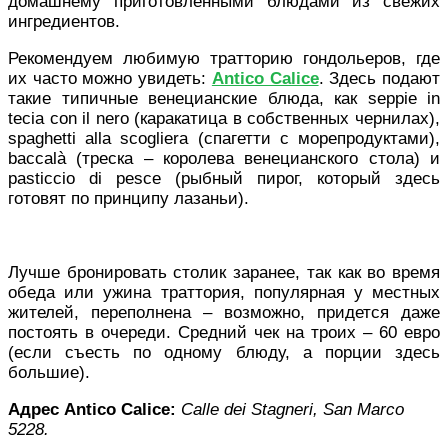
домашнему приготовленными блюдами из свежих
ингредиентов.
Рекомендуем любимую тратторию гондольеров, где
их часто можно увидеть:
Antico Calice
. Здесь подают
такие типичные венецианские блюда, как seppie in
tecia con il nero (каракатица в собственных чернилах),
spaghetti alla scogliera (спагетти с морепродуктами),
baccalà (треска – королева венецианского стола) и
pasticcio di pesce (рыбный пирог, который здесь
готовят по принципу лазаньи).
Лучше бронировать столик заранее, так как во время
обеда или ужина траттория, популярная у местных
жителей, переполнена – возможно, придется даже
постоять в очереди. Средний чек на троих – 60 евро
(если съесть по одному блюду, а порции здесь
большие).
Адрес Antico Calice:
Calle dei Stagneri, San Marco
5228.