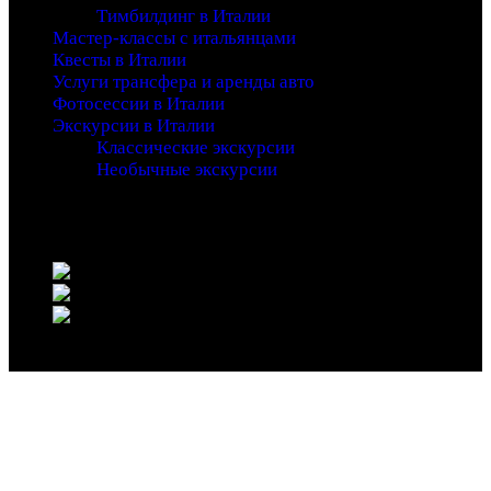
Тимбилдинг в Италии
Мастер-классы с итальянцами
Квесты в Италии
Услуги трансфера и аренды авто
Фотосессии в Италии
Экскурсии в Италии
Классические экскурсии
Необычные экскурсии
Copyright 2016 - Entrada - An Adventure Theme - by
Waituk