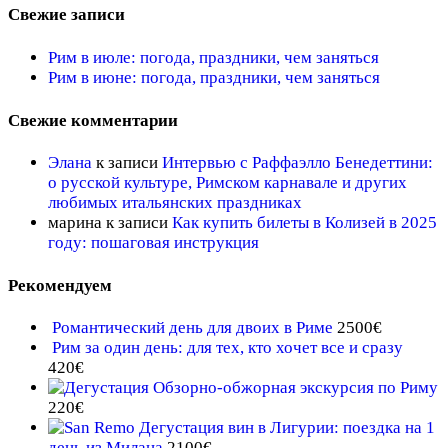
Свежие записи
Рим в июле: погода, праздники, чем заняться
Рим в июне: погода, праздники, чем заняться
Свежие комментарии
Элана
к записи
Интервью с Раффаэлло Бенедеттини:
о русской культуре, Римском карнавале и других
любимых итальянских праздниках
марина
к записи
Как купить билеты в Колизей в 2025
году: пошаговая инструкция
Рекомендуем
Романтический день для двоих в Риме
2500
€
Рим за один день: для тех, кто хочет все и сразу
420
€
Обзорно-обжорная экскурсия по Риму
220
€
Дегустация вин в Лигурии: поездка на 1
день из Милана
2100
€