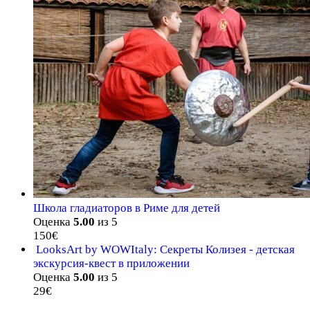
Школа гладиаторов в Риме для детей
Оценка
5.00
из 5
150
€
LooksArt by WOWItaly: Секреты Колизея - детская
экскурсия-квест в приложении
Оценка
5.00
из 5
29
€