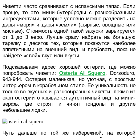
Чикетти часто сравнивают с испанскими тапас. Если
проще, то это мини-бутерброды с разнообразными
ингредиентами, которые условно можно разделить на
дары «моря» и дары «земли» (сырные, овощные или
мясные). Стоимость одной такой закуски варьируется
от 1 до 3 евро. Лучше сразу набрать
на большую
тарелку
с десяток тех, которые покажутся наиболее
аппетитными на внешний вид, и пробовать, пока не
найдете «свой
»
вкус или вкусы.
Подсказываем адрес хорошей остерии, где можно
попробовать чикетти:
Osteria Al Squero
, Dorsoduro,
943-944. Остерия маленькая, но уютная, с простым
интерьером в корабельном стиле. Ее уникальность не
только во вкусных и разнообразных чикетти: прямо из
окон остерии открывается аутентичный вид на мини-
верфь, где строят и чинят гондолы и другие
небольшие лодки.
Чуть дальше по той же набережной, на которой