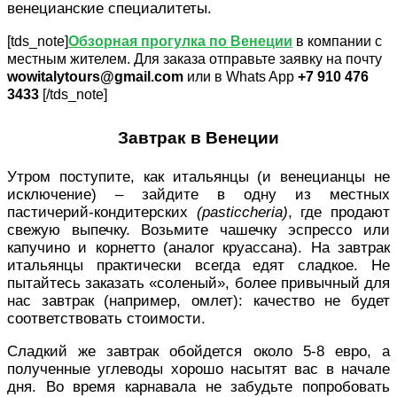
венецианские специалитеты.
[tds_note]
Обзорная прогулка по Венеции
в компании с
местным жителем. Для заказа отправьте заявку на почту
wowitalytours@gmail.com
или в Whats App
+7 910 476
3433
[/tds_note]
Завтрак в Венеции
Утром поступите, как итальянцы (и венецианцы не
исключение) – зайдите в одну из местных
пастичерий-кондитерских
(pasticcheria)
, где продают
свежую выпечку. Возьмите чашечку эспрессо или
капучино и корнетто (аналог круассана). На завтрак
итальянцы практически всегда едят сладкое. Не
пытайтесь заказать «соленый», более привычный для
нас завтрак (например, омлет): качество не будет
соответствовать стоимости.
Сладкий же завтрак обойдется около 5-8 евро, а
полученные углеводы хорошо насытят вас в начале
дня. Во время карнавала не забудьте попробовать