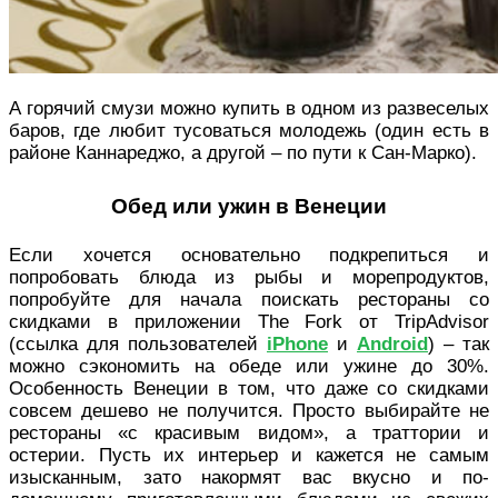
А горячий смузи можно купить в одном из развеселых
баров, где любит тусоваться молодежь (один есть в
районе Каннареджо, а другой – по пути к Сан-Марко).
Обед или ужин в Венеции
Если хочется основательно подкрепиться и
попробовать блюда из рыбы и морепродуктов,
попробуйте для начала поискать рестораны со
скидками в приложении The Fork от TripAdvisor
(ссылка для пользователей
iPhone
и
Android
) – так
можно сэкономить на обеде или ужине до 30%.
Особенность Венеции в том, что даже со скидками
совсем дешево не получится. Просто выбирайте не
рестораны «с красивым видом
»
, а траттории и
остерии. Пусть их интерьер и кажется не самым
изысканным, зато накормят вас вкусно и по-