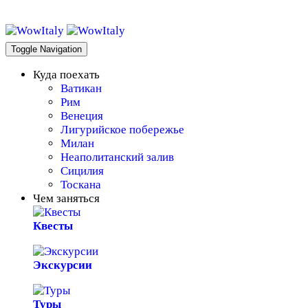
WowItaly!
Toggle Navigation
Куда поехать
Ватикан
Рим
Венеция
Лигурийское побережье
Милан
Неаполитанский залив
Сицилия
Тоскана
Чем заняться
Квесты
Экскурсии
Туры