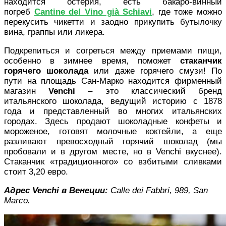
находится остерия, есть бакаро-винный
погреб
Cantine del Vino già Schiavi
, где тоже можно
перекусить чикетти и заодно прикупить бутылочку
вина, граппы или ликера.
Подкрепиться и согреться между приемами пищи,
особенно в зимнее время, поможет
стаканчик
горячего шоколада
или даже горячего смузи! По
пути на площадь Сан-Марко находится фирменный
магазин
Venchi
– это классический бренд
итальянского шоколада, ведущий историю с 1878
года и представленный во многих итальянских
городах. Здесь продают шоколадные конфеты и
мороженое, готовят молочные коктейли, а еще
разливают превосходный горячий шоколад (мы
пробовали и в другом месте, но в Venchi вкуснее).
Стаканчик «традиционного» со взбитыми сливками
стоит 3,20 евро.
Адрес Venchi в Венеции:
Calle dei Fabbri, 989, San
Marco.