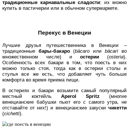
традиционные карнавальные сладости
: их можно
купить в пастичерии или в обычном супермаркете.
Перекус в Венеции
Лучшие друзья путешественника в Венеции –
традиционные
бары-бакаро
(
bàcaro
или
bàcari
во
множественном числе) и
остерии
(
osteria
).
Особенность всех бакари в том, что поесть в них
можно только стоя, тогда как в остерии столы и
стулья все же есть, что добавляет чуть больше
комфорта во время приема пищи.
В остериях и бакари возьмите самый популярный
местный коктейль
Aperol Spritz
(многие
венецианские бабушки пьют его с самого утра, не
отставайте от них!) и венецианские закуски
чикетти
(
cichetti
).