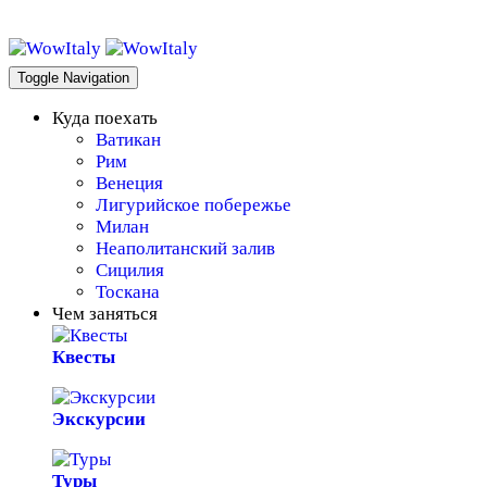
WowItaly!
Toggle Navigation
Куда поехать
Ватикан
Рим
Венеция
Лигурийское побережье
Милан
Неаполитанский залив
Сицилия
Тоскана
Чем заняться
Квесты
Экскурсии
Туры