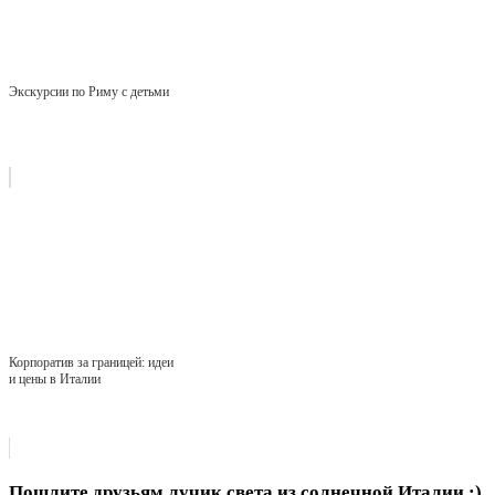
Экскурсии по Риму с детьми
Корпоратив за границей: идеи
и цены в Италии
Пошлите друзьям лучик света из солнечной Италии :)