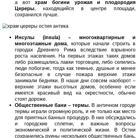
а вот
храм богини урожая и плодородия
Цереры
, находящийся в центре площади,
сохранился лучше.
Инсулы
(
i
nsula)
– многоквартирные и
многоэтажные дома
, которые начали строить в
городах Древнего Рима вследствие взрывного
роста населения. На первых этажах таких домов
либо размещались лавки торговцев, либо селились
люди побогаче, тогда как темные, душные и менее
безопасные в случае пожара верхние этажи
занимали бедняки. В наши дни совсем наоборот –
верхние этажи высотных домов, особенно если
имеется красивый вид на окрестности, обычно
стоят дороже.
Общественные бани ­– термы.
В античном городе
термы играли огромную роль, и не только как место
для приятных банных процедур. В них обсуждались
и городские сплетни, и важные вопросы
экономической и политической жизни. В Остии
сохранились руины нескольких общественных бань,