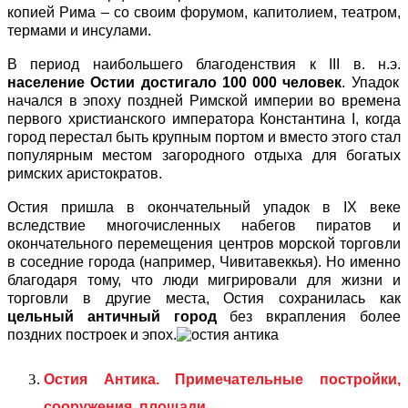
копией Рима – со своим форумом, капитолием, театром,
термами и инсулами.
В период наибольшего благоденствия к III в. н.э.
население Остии достигало 100 000 человек
. Упадок
начался в эпоху поздней Римской империи во времена
первого христианского императора Константина I, когда
город перестал быть крупным портом и вместо этого стал
популярным местом загородного отдыха для богатых
римских аристократов.
Остия пришла в окончательный упадок в IX веке
вследствие многочисленных набегов пиратов и
окончательного перемещения центров морской торговли
в соседние города (например, Чивитавеккья). Но именно
благодаря тому, что люди мигрировали для жизни и
торговли в другие места, Остия сохранилась как
цельный античный город
без вкрапления более
поздних построек и эпох.
Остия Антика. Примечательные постройки,
сооружения, площади