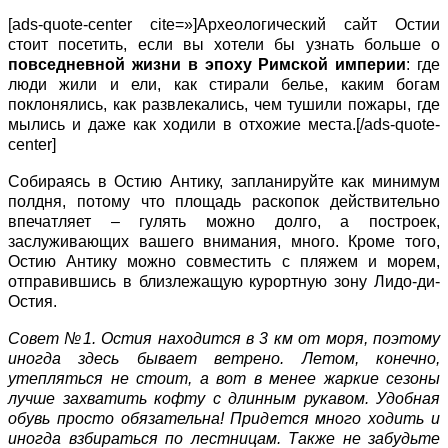
[ads-quote-center cite=»]Археологический сайт Остии
стоит посетить, если вы хотели бы узнать больше о
повседневной жизни в эпоху Римской империи
: где
люди жили и ели, как стирали белье, каким богам
поклонялись, как развлекались, чем тушили пожары, где
мылись и даже как ходили в отхожие места.[/ads-quote-
center]
Собираясь в Остию Антику, запланируйте как минимум
полдня, потому что площадь раскопок действительно
впечатляет – гулять можно долго, а построек,
заслуживающих вашего внимания, много. Кроме того,
Остию Антику можно совместить с пляжем и морем,
отправившись в близлежащую курортную зону Лидо-ди-
Остия.
Совет №1. Остия находится в 3 км от моря, поэтому
иногда здесь бывает ветрено. Летом, конечно,
утепляться не стоит, а вот в менее жаркие сезоны
лучше захватить кофту с длинным рукавом. Удобная
обувь просто обязательна! Придется много ходить и
иногда взбираться по лестницам. Также не забудьте