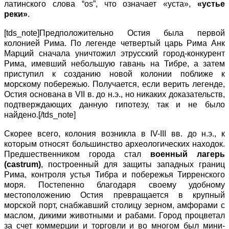
латинского слова “os”, что означает «уста»,
«устье
реки»
.
[tds_note]Предположительно Остия была первой
колонией Рима. По легенде четвертый царь Рима Анк
Марций сначала уничтожил этрусский город-конкурент
Рима, имевший небольшую гавань на Тибре, а затем
приступил к созданию новой колонии поближе к
морскому побережью. Получается, если верить легенде,
Остия основана в VII в. до н.э., но никаких доказательств,
подтверждающих данную гипотезу, так и не было
найдено.[/tds_note]
Скорее всего, колония возникла в IV-III вв. до н.э., к
которым относят большинство археологических находок.
Предшественником города стал
военный лагерь
(
castrum
)
, построенный для защиты западных границ
Рима, контроля устья Тибра и побережья Тирренского
моря. Постепенно благодаря своему удобному
местоположению Остия превращается в крупный
морской порт, снабжавший столицу зерном, амфорами с
маслом, дикими животными и рабами. Город процветал
за счет коммерции и торговли и во многом был мини-