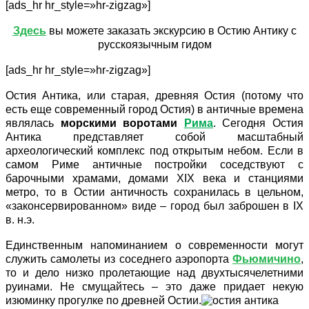
[ads_hr hr_style=»hr-zigzag»]
Здесь
вы можете заказать экскурсию в Остию Антику с
русскоязычным гидом
[ads_hr hr_style=»hr-zigzag»]
Остия Антика, или старая, древняя Остия (потому что
есть еще современный город Остия) в античные времена
являлась
морскими воротами
Рима
. Сегодня Остия
Антика представляет собой масштабный
археологический комплекс под открытым небом. Если в
самом Риме античные постройки соседствуют с
барочными храмами, домами XIX века и станциями
метро, то в Остии античность сохранилась в цельном,
«законсервированном» виде – город был заброшен в IX
в. н.э.
Единственным напоминанием о современности могут
служить самолеты из соседнего аэропорта
Фьюмичино
,
то и дело низко пролетающие над двухтысячелетними
руинами. Не смущайтесь – это даже придает некую
изюминку прогулке по древней Остии.