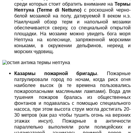
среди которых стоит обратить внимание на
Термы
Нептуна (Terme di Nettuno)
с роскошной черно-
белой мозаикой на полу, датируемой II веком н.э.
Наилучший обзор терм и напольной мозаики
обеспечивается сверху, со специальной открытой
площадки. На мозаике можно увидеть бога моря
Нептуна на колеснице, запряженной морскими
коньками, в окружении дельфинов, нереид и
морских чудовищ.
Казармы пожарной бригады
. Пожарные
патрулировали город по ночам, когда риск огня
наиболее высок (в те времена пользовались
пожароопасными масляными лампами). Вода для
тушения пожаров бралась из общественных
фонтанов и подавалась с помощью специального
насоса, при этом высота струи могла достигать 20-
30 метров (как раз чтобы тушить огонь на верхних
этажах инсул). Пожарные в античности
параллельно выполняли роли полицейских и
надзирателей, занимаясь поимкой воров и