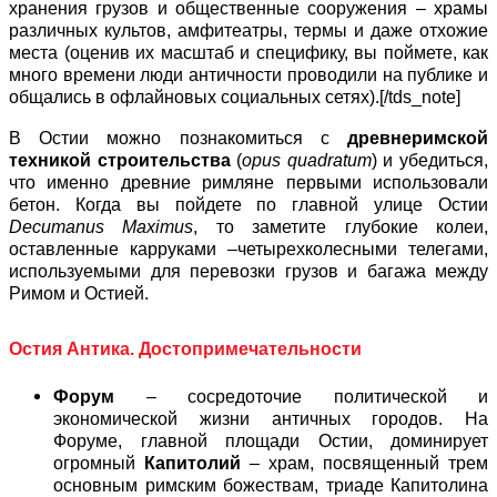
хранения грузов и общественные сооружения – храмы
различных культов, амфитеатры, термы и даже отхожие
места (оценив их масштаб и специфику, вы поймете, как
много времени люди античности проводили на публике и
общались в офлайновых социальных сетях).[/tds_note]
В Остии можно познакомиться с
древнеримской
техникой строительства
(
opus quadratum
) и убедиться,
что именно древние римляне первыми использовали
бетон. Когда вы пойдете по главной улице Остии
Decumanus Maximus
, то заметите глубокие колеи,
оставленные карруками –четырехколесными телегами,
используемыми для перевозки грузов и багажа между
Римом и Остией.
Остия Антика. Достопримечательности
Форум
– сосредоточие политической и
экономической жизни античных городов. На
Форуме, главной площади Остии, доминирует
огромный
Капитолий
– храм, посвященный трем
основным римским божествам, триаде Капитолина