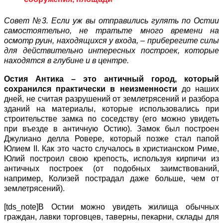
Совет №3. Если уж вы отправились гулять по Остии
самостоятельно, не тратьте много времени на
осмотр руин, находящихся у входа, – приберегите силы
для действительно интересных построек, которые
находятся в глубине и в центре.
Остия Антика – это античный город, который
сохранился практически в неизменности
до наших
дней, не считая разрушений от землетрясений и разбора
зданий на материалы, которые использовались при
строительстве замка по соседству (его можно увидеть
при въезде в античную Остию). Замок был построен
Джулиано делла Ровере, который позже стал папой
Юлием II. Как это часто случалось в христианском Риме,
Юлий построил свою крепость, используя кирпичи из
античных построек (от подобных заимствований,
например, Колизей пострадал даже больше, чем от
землетрясений).
[tds_note]В Остии можно увидеть жилища обычных
граждан, лавки торговцев, таверны, пекарни, склады для