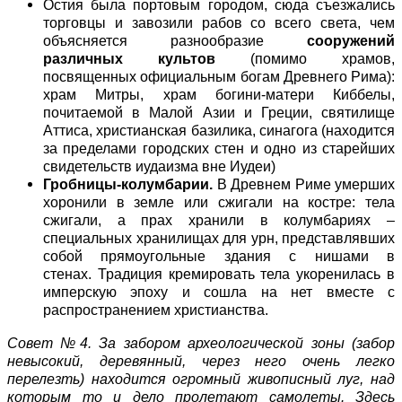
Остия была портовым городом, сюда съезжались
торговцы и завозили рабов со всего света, чем
объясняется разнообразие
сооружений
различных культов
(помимо храмов,
посвященных официальным богам Древнего Рима):
храм Митры, храм богини-матери Киббелы,
почитаемой в Малой Азии и Греции, святилище
Аттиса, христианская базилика, синагога (находится
за пределами городских стен и одно из старейших
свидетельств иудаизма вне Иудеи)
Гробницы-колумбарии.
В Древнем Риме умерших
хоронили в земле или сжигали на костре: тела
сжигали, а прах хранили в колумбариях –
специальных хранилищах для урн, представлявших
собой прямоугольные здания с нишами в
стенах. Традиция кремировать тела укоренилась в
имперскую эпоху и сошла на нет вместе с
распространением христианства.
Совет №4. За забором археологической зоны (забор
невысокий, деревянный, через него очень легко
перелезть) находится огромный живописный луг, над
которым то и дело пролетают самолеты. Здесь