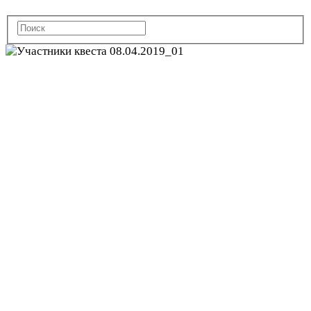
Виктор,
отзыв на
экскурсию-
квест