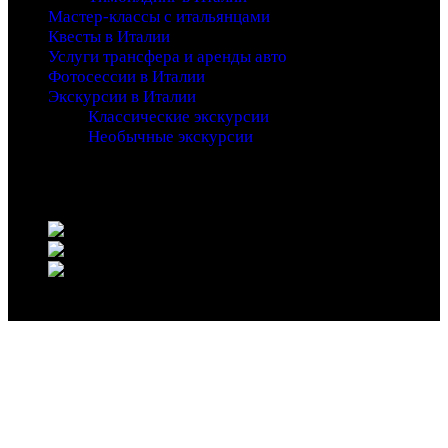
Мастер-классы с итальянцами
Квесты в Италии
Услуги трансфера и аренды авто
Фотосессии в Италии
Экскурсии в Италии
Классические экскурсии
Необычные экскурсии
Copyright 2016 - Entrada - An Adventure Theme - by
Waituk