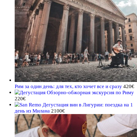
Рим за один день: для тех, кто хочет все и сразу
420
€
Обзорно-обжорная экскурсия по Риму
220
€
Дегустация вин в Лигурии: поездка на 1
день из Милана
2100
€