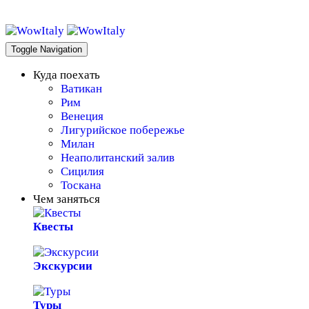
WowItaly!
Toggle Navigation
Куда поехать
Ватикан
Рим
Венеция
Лигурийское побережье
Милан
Неаполитанский залив
Сицилия
Тоскана
Чем заняться
Квесты
Экскурсии
Туры