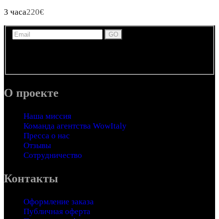
3 часа
220
€
Получайте новости, обновления и информацию по
экскурсиям и развлечениям в Италии по электронной
почте.
О проекте
Наша миссия
Команда агентства WowItaly
Пресса о нас
Отзывы
Сотрудничество
Контакты
Оформление заказа
Публичная оферта