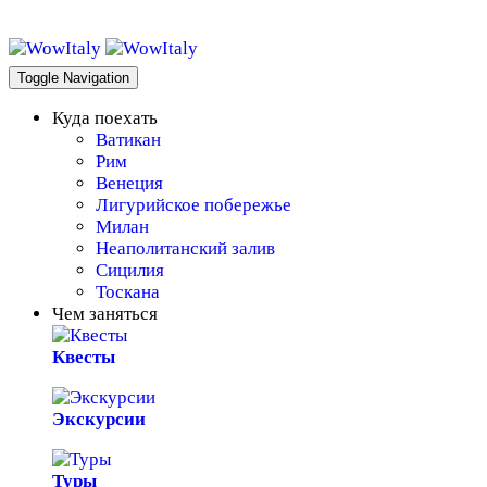
WowItaly!
Toggle Navigation
Куда поехать
Ватикан
Рим
Венеция
Лигурийское побережье
Милан
Неаполитанский залив
Сицилия
Тоскана
Чем заняться
Квесты
Экскурсии
Туры