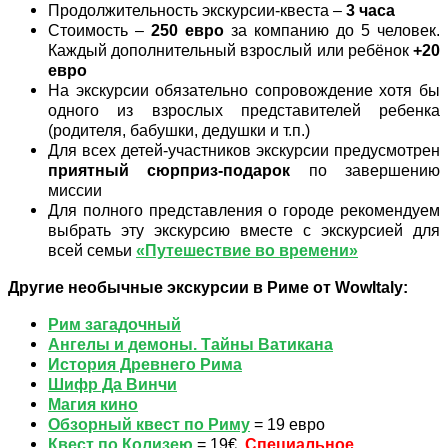
Продолжительность экскурсии-квеста –
3 часа
Стоимость –
250
евро
за компанию до 5 человек.
Каждый дополнительный взрослый или ребёнок
+20
евро
На экскурсии обязательно сопровождение хотя бы
одного из взрослых представителей ребенка
(родителя, бабушки, дедушки и т.п.)
Для всех детей-участников экскурсии предусмотрен
приятный сюрприз-подарок
по завершению
миссии
Для полного представления о городе рекомендуем
выбрать эту экскурсию вместе с экскурсией для
всей семьи
«Путешествие во времени»
Другие необычные экскурсии в Риме от WowItaly:
Рим загадочный
Ангелы и демоны. Тайны Ватикана
История Древнего Рима
Шифр Да Винчи
Магия кино
Обзорный квест по Риму
= 19 евро
Квест по Колизею
= 19€.
Специальное