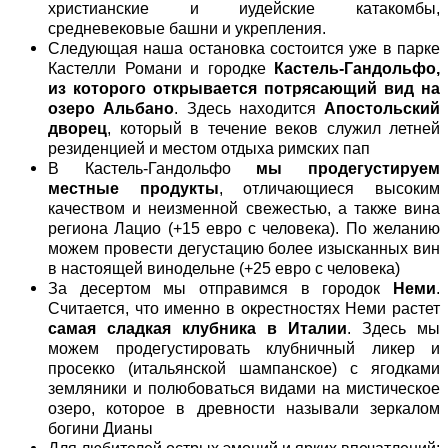
христианские и иудейские катакомбы,
средневековые башни и укрепления.
Следующая наша остановка состоится уже в парке
Кастелли Романи и городке
Кастель-Гандольфо,
из которого открывается потрясающий вид на
озеро Альбано
. Здесь находится
Апостольский
дворец
, который в течение веков служил летней
резиденцией и местом отдыха римских пап
В Кастель-Гандольфо
мы продегустируем
местные продукты
, отличающиеся высоким
качеством и неизменной свежестью, а также вина
региона Лацио (+15 евро с человека). По желанию
можем провести дегустацию более изысканных вин
в настоящей винодельне (+25 евро с человека)
За десертом мы отправимся в городок
Неми
.
Считается, что именно в окрестностях Неми растет
самая сладкая клубника в Италии
. Здесь мы
можем продегустировать клубничный ликер и
просекко (итальянской шампанское) с ягодками
земляники и полюбоваться видами на мистическое
озеро, которое в древности называли зеркалом
богини Дианы