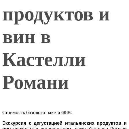
продуктов и
вин в
Кастелли
Романи
Стоимость базового пакета
600
€
Экскурсия с дегустацией итальянских продуктов и
вин
проходит в региональном парке Кастелли Романи