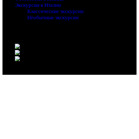
Экскурсии в Италии
Классические экскурсии
Необычные экскурсии
Copyright 2016 - Entrada - An Adventure Theme - by
Waituk