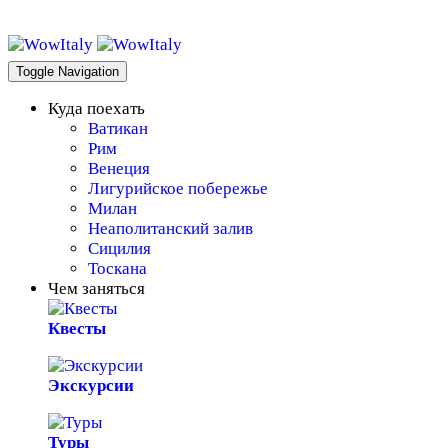
WowItaly!
Toggle Navigation
Куда поехать
Ватикан
Рим
Венеция
Лигурийское побережье
Милан
Неаполитанский залив
Сицилия
Тоскана
Чем заняться
Квесты
Экскурсии
Туры